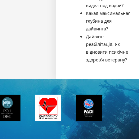
видел под водой?
Какая максимальная
глубина для
дайвинга?
Дайвінг-
реабілітація. Як
відновити психічне
здоров’я ветерану?