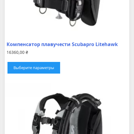
Компенсатор плавучести Scubapro Litehawk
16360,00
₴
Этот
товар
Выберите параметры
имеет
несколько
вариаций.
Опции
можно
выбрать
на
странице
товара.