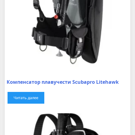
Компенсатор плавучести Scubapro Litehawk
Читать далее