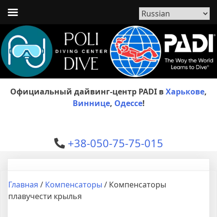
Официальный дайвинг-центр PADI в
Харькове
,
Виннице
,
Одессе
!
+38-050-75-75-015
Главная
/
Компенсаторы
/ Компенсаторы
плавучести крылья