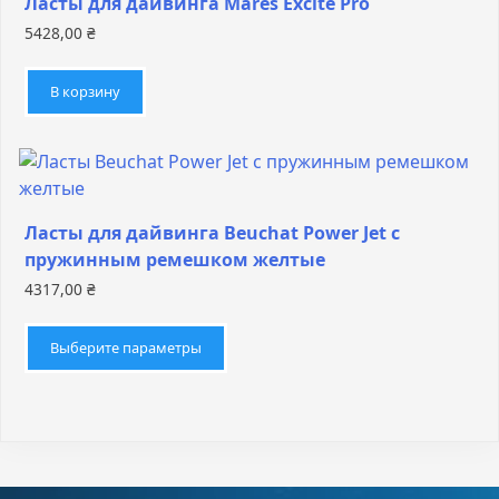
Ласты для дайвинга Mares Excite Pro
5428,00
₴
В корзину
Ласты для дайвинга Beuchat Power Jet с
пружинным ремешком желтые
4317,00
₴
Этот
товар
Выберите параметры
имеет
несколько
вариаций.
Опции
можно