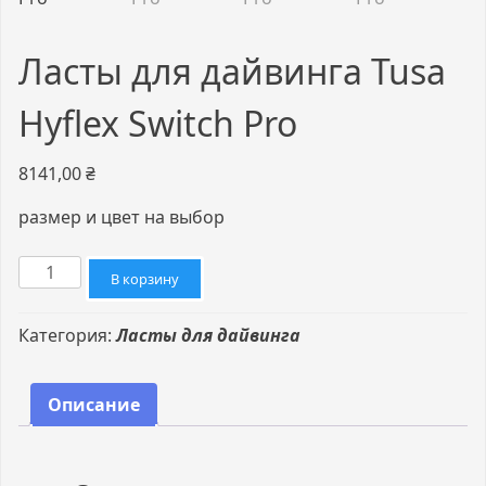
Ласты для дайвинга Tusa
Hyflex Switch Pro
8141,00
₴
размер и цвет на выбор
Количество
В корзину
товара
Ласты
Категория:
Ласты для дайвинга
для
дайвинга
Tusa
Описание
Hyflex
Switch
Pro