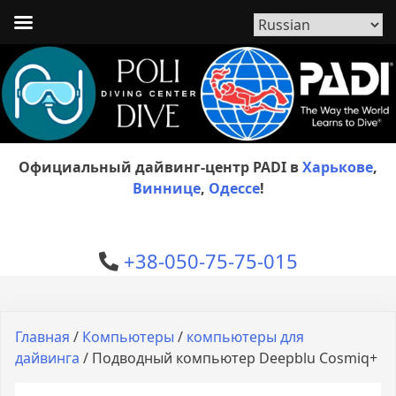
Официальный дайвинг-центр PADI в
Харькове
,
Виннице
,
Одессе
!
+38-050-75-75-015
Главная
/
Компьютеры
/
компьютеры для
дайвинга
/ Подводный компьютер Deepblu Cosmiq+