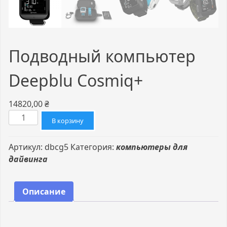
Подводный компьютер
Deepblu Cosmiq+
14820,00
₴
Количество
В корзину
товара
Подводный
Артикул:
dbcg5
Категория:
компьютеры для
компьютер
дайвинга
Deepblu
Cosmiq+
Описание