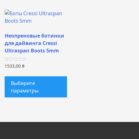
в
О
м
в
н
Неопреновые ботинки
с
для дайвинга Cressi
т
Ultraspan Boots 5mm
1533,00
₴
Этот
товар
Выберите
имеет
параметры
несколько
вариаций.
Опции
можно
выбрать
на