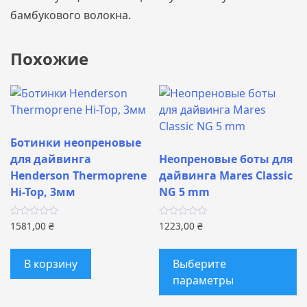
бамбукового волокна.
Похожие
Ботинки неопреновые
для дайвинга
Неопреновые боты для
Henderson Thermoprene
дайвинга Mares Classic
Hi-Top, 3мм
NG 5 mm
1581,00
₴
1223,00
₴
Э
т
В корзину
Выберите
и
параметры
н