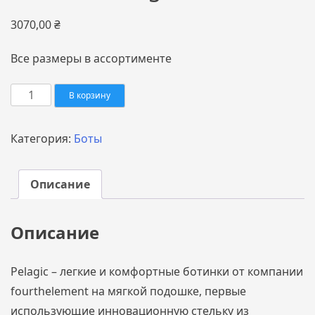
3070,00
₴
Все размеры в ассортименте
Количество
В корзину
товара
Боты
Категория:
Боты
для
дайвинга
неопреновые
Описание
Fourth
Element
Pelagic
Описание
6,5мм
Pelagic – легкие и комфортные ботинки от компании
fourthelement на мягкой подошке, первые
использующие инновационную стельку из