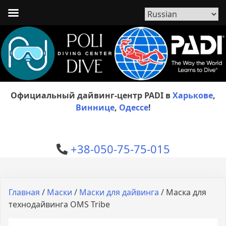
Официальный дайвинг-центр PADI в
Харькове
,
Виннице
,
Одессе
!
+38-050-75-75-015
Главная
/
Маски
/
Маски для дайвинга
/ Маска для
технодайвинга OMS Tribe