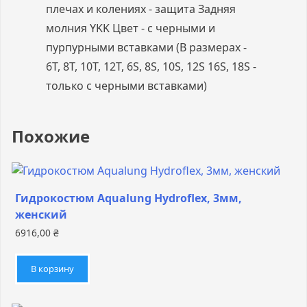
плечах и колениях - защита Задняя
молния YKK Цвет - с черными и
пурпурными вставками (В размерах -
6T, 8T, 10T, 12T, 6S, 8S, 10S, 12S 16S, 18S -
только с черными вставками)
Похожие
Гидрокостюм Aqualung Hydroflex, 3мм,
женский
6916,00
₴
В корзину