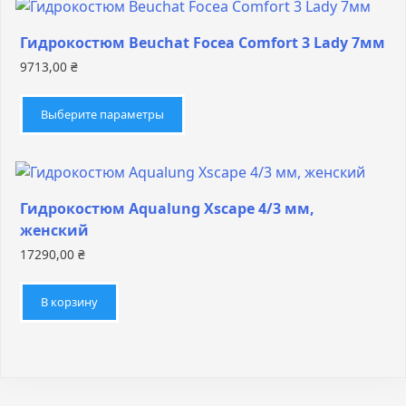
Гидрокостюм Beuchat Focea Comfort 3 Lady 7мм
9713,00
₴
Этот
товар
Выберите параметры
имеет
несколько
вариаций.
Опции
Гидрокостюм Aqualung Xscape 4/3 мм,
можно
женский
выбрать
17290,00
₴
на
странице
В корзину
товара.