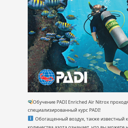
Обучение PADI
Enriched Air Nitrox
проходя
специализированный курс PADI!
Обогащенный воздух, также известный к
количества азота означает, что вы можете