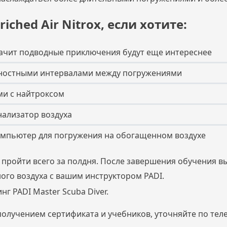
ched Air Nitrox, если хотите:
значит подводные приключения будут еще интереснее
хностными интервалами между погружениями
ми с найтроксом
нализатор воздуха
омпьютер для погружения на обогащенном воздухе
пройти всего за полдня. После завершения обучения в
го воздуха с вашим инструктором PADI.
г PADI Master Scuba Diver.
 получением сертификата и учебников, уточняйте по тел