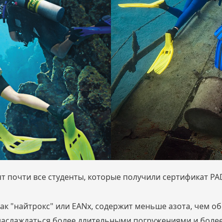
т почти все студенты, которые получили сертификат P
ак "найтрокс" или EANx, содержит меньше азота, чем 
 наслаждаться более длительными погружениями и боле