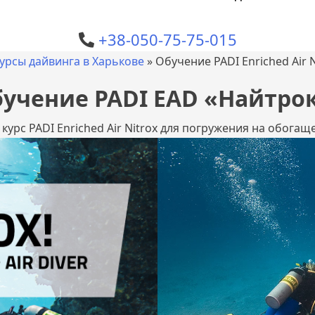
+38-050-75-75-015
урсы дайвинга в Харькове
»
Обучение PADI Enriched Air N
учение PADI EAD «Найтро
урс PADI Enriched Air Nitrox для погружения на обога