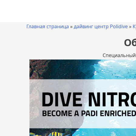
Главная страница
»
дайвинг центр Polidive
»
К
Об
Специальный к