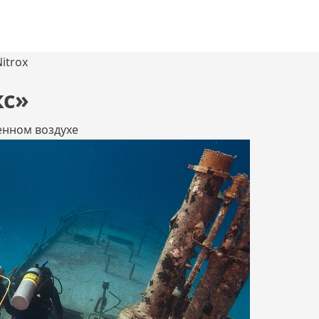
itrox
кс»
щенном воздухе